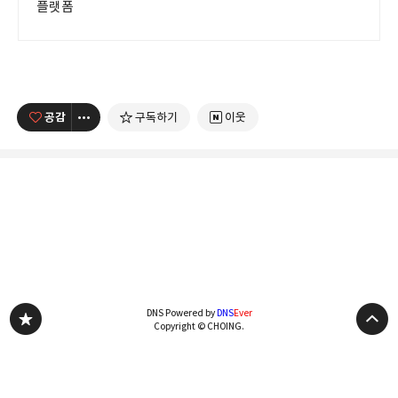
플랫폼
공감
구독하기
이웃
DNS Powered by
DNS
Ever
Copyright © CHOING.
초잉(Choing)
Email:
csh0812@tistory.com
주소:
서울특별시 동대문구...
사업자등록번호: 735-11-01305